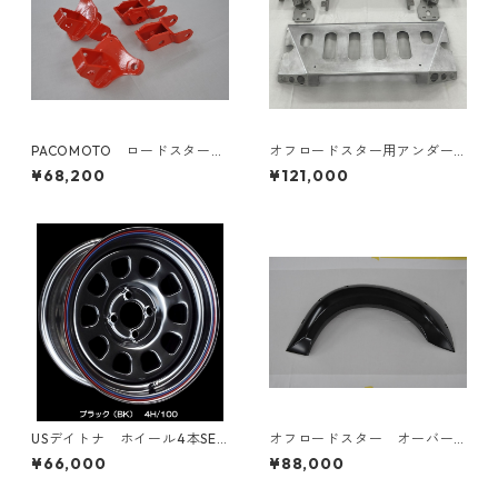
PACOMOTO ロードスター
オフロードスター用アンダー
3inchリフトアップKIT
パネル（サフェーサー仕上
¥68,200
¥121,000
げ）※受注生産
USデイトナ ホイール4本SET
オフロードスター オーバー
※メーカー取り寄せ商品で
フェンダー
¥66,000
¥88,000
す